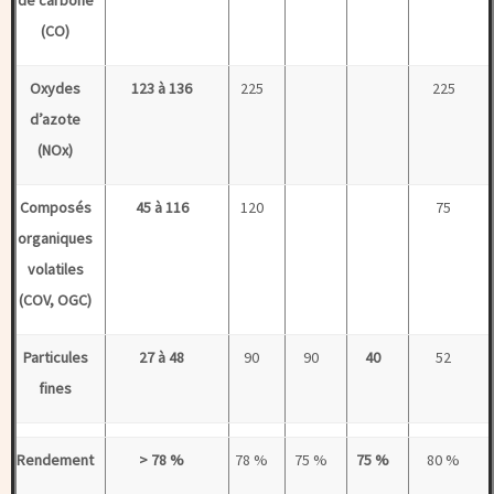
de carbone
(CO)
Oxydes
123 à 136
225
225
d’azote
(NOx)
Composés
45 à 116
120
75
organiques
volatiles
(COV, OGC)
Particules
27 à 48
90
90
40
52
fines
Rendement
> 78 %
78 %
75 %
75 %
80 %