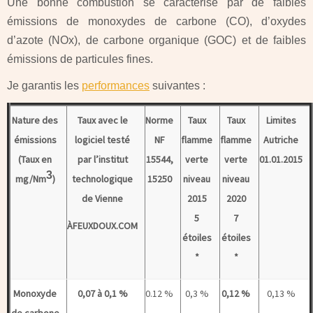
Une bonne combustion se caractérise par de faibles
émissions de monoxydes de carbone (CO), d’oxydes
d’azote (NOx), de carbone organique (GOC) et de faibles
émissions de particules fines.
Je garantis les
performances
suivantes :
Nature des
Taux avec le
Norme
Taux
Taux
Limites
émissions
logiciel testé
NF
flamme
flamme
Autriche
(Taux en
par l’institut
15544,
verte
verte
01.01.2015
3
mg/Nm
)
technologique
15250
niveau
niveau
de Vienne
2015
2020
5
7
ÀFEUXDOUX.COM
étoiles
étoiles
*
*
Monoxyde
0,07 à 0,1 %
0.12 %
0,3 %
0,12 %
0,13 %